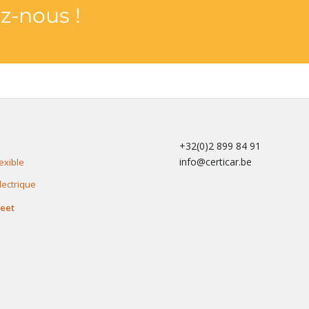
z-nous !
+32(0)2 899 84 91
info@certicar.be
exible
lectrique
leet